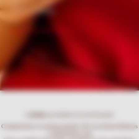
exquisito sabor y
acabados profesionales.
DESCUBRÍ LA LÍNEA CARMELA
CARMELA
EXPERTA EN PASTELERIA
Compartimos tu misma pasión. Por eso desarrollamos
y elaboramos una