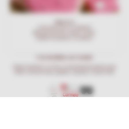
Glasé
Real
¡Listo para usar en 3 minutos!
Ideal para decorar cookies y tortas.
Simple de preparar y de aplicar.
Creá sin límites con Carmela
Elegí el producto, el color y la presentación perfecta para
cubrir y decorar tortas, galletas, cupcakes y mucho más.