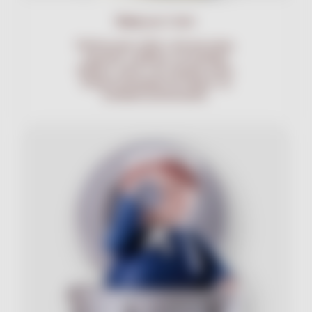
Pasta
para Cubrir
Perfecta para cubrir y decorar tortas,
cupcakes y galletas con facilidad.
Elástica, suave y de exquisito sabor.
Tiempo prolongado de trabajo con
resultados profesionales.